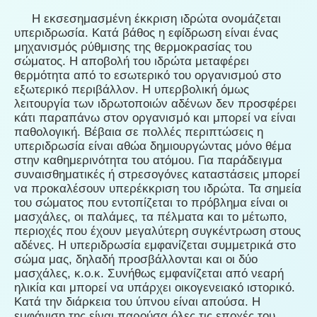
Η εκσεσημασμένη έκκριση ιδρώτα ονομάζεται
υπεριδρωσία. Κατά βάθος η εφίδρωση είναι ένας
μηχανισμός ρύθμισης της θερμοκρασίας του
σώματος. Η αποβολή του ιδρώτα μεταφέρει
θερμότητα από το εσωτερικό του οργανισμού στο
εξωτερικό περιβάλλον. Η υπερβολική όμως
λειτουργία των ιδρωτοποιών αδένων δεν προσφέρει
κάτι παραπάνω στον οργανισμό και μπορεί να είναι
παθολογική. Βέβαια σε πολλές περιπτώσεις η
υπεριδρωσία είναι αθώα δημιουργώντας μόνο θέμα
στην καθημερινότητα του ατόμου. Για παράδειγμα
συναισθηματικές ή στρεσογόνες καταστάσεις μπορεί
να προκαλέσουν υπερέκκριση του ιδρώτα. Τα σημεία
του σώματος που εντοπίζεται το πρόβλημα είναι οι
μασχάλες, οι παλάμες, τα πέλματα και το μέτωπο,
περιοχές που έχουν μεγαλύτερη συγκέντρωση στους
αδένες. Η υπεριδρωσία εμφανίζεται συμμετρικά στο
σώμα μας, δηλαδή προσβάλλονται και οι δύο
μασχάλες, κ.ο.κ. Συνήθως εμφανίζεται από νεαρή
ηλικία και μπορεί να υπάρχει οικογενειακό ιστορικό.
Κατά την διάρκεια του ύπνου είναι απούσα. Η
εμφάνιση της είναι παρούσα όλες τις εποχές του